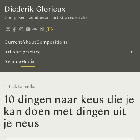
Diederik Glorieux
Composer · conductor · artistic researcher
NL
/
EN
Current
About
Compositions
Artistic practice
▾
Agenda
Media
← Back to media
10 dingen naar keus die je
kan doen met dingen uit
je neus