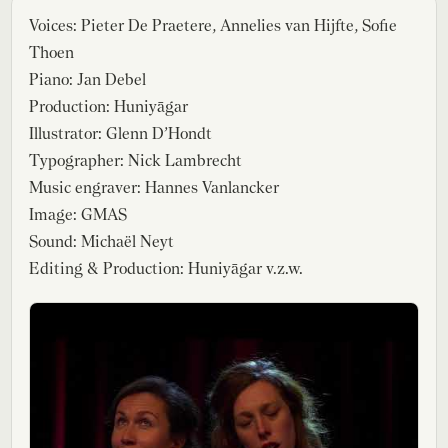
Voices: Pieter De Praetere, Annelies van Hijfte, Sofie
Thoen
Piano: Jan Debel
Production: Huniyāgar
Illustrator: Glenn D’Hondt
Typographer: Nick Lambrecht
Music engraver: Hannes Vanlancker
Image: GMAS
Sound: Michaël Neyt
Editing & Production: Huniyāgar v.z.w.