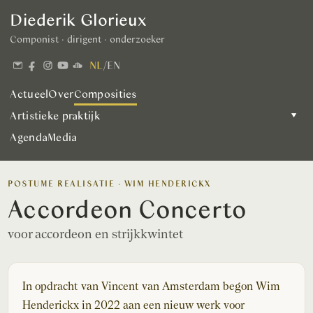
Diederik Glorieux
Componist · dirigent · onderzoeker
NL
/
EN
Actueel
Over
Composities
Artistieke praktijk
▾
Agenda
Media
POSTUME REALISATIE · WIM HENDERICKX
Accordeon Concerto
voor accordeon en strijkkwintet
In opdracht van Vincent van Amsterdam begon Wim
Henderickx in 2022 aan een nieuw werk voor