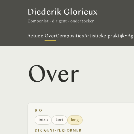
Diederik Glorieux
Componist · dirigent · onderzoeker
Actueel
Over
Composities
Artistieke praktijk
▾
Ag
Over
BIO
intro
kort
lang
DIRIGENT-PERFORMER