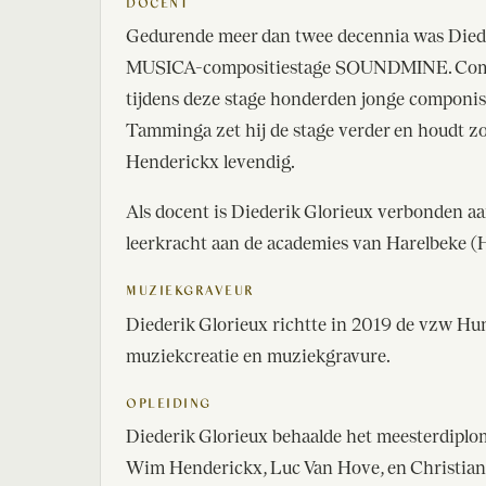
DOCENT
Gedurende meer dan twee decennia was Diede
MUSICA-compositiestage SOUNDMINE. Compon
tijdens deze stage honderden jonge componist
Tamminga zet hij de stage verder en houdt z
Henderickx levendig.
Als docent is Diederik Glorieux verbonden a
leerkracht aan de academies van Harelbeke (H
MUZIEKGRAVEUR
Diederik Glorieux richtte in 2019 de vzw Huni
muziekcreatie en muziekgravure.
OPLEIDING
Diederik Glorieux behaalde het meesterdiplo
Wim Henderickx, Luc Van Hove, en Christian V