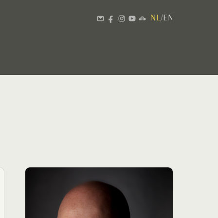
NL
/
EN