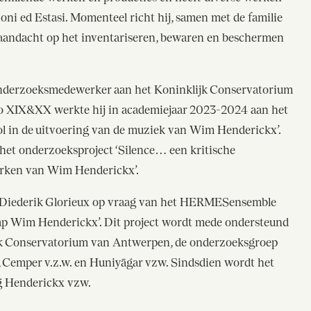
oni ed Estasi. Momenteel richt hij, samen met de familie
jn aandacht op het inventariseren, bewaren en beschermen
onderzoeksmedewerker aan het Koninklijk Conservatorium
 XIX&XX werkte hij in academiejaar 2023-2024 aan het
 tool in de uitvoering van de muziek van Wim Henderickx’.
het onderzoeksproject ‘Silence… een kritische
werken van Wim Henderickx’.
 Diederik Glorieux op vraag van het HERMESensemble
ap Wim Henderickx’. Dit project wordt mede ondersteund
ijk Conservatorium van Antwerpen, de onderzoeksgroep
Cemper v.z.w. en Huniyāgar vzw. Sindsdien wordt het
ng Henderickx vzw.