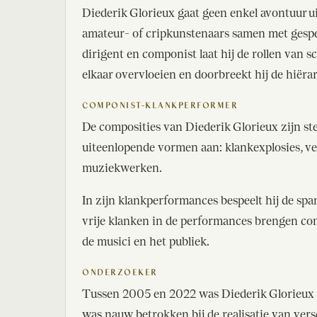
Diederik Glorieux gaat geen enkel avontuur ui
amateur- of cripkunstenaars samen met gespec
dirigent en componist laat hij de rollen van 
elkaar overvloeien en doorbreekt hij de hiëra
COMPONIST-KLANKPERFORMER
De composities van Diederik Glorieux zijn s
uiteenlopende vormen aan: klankexplosies, vers
muziekwerken.
In zijn klankperformances bespeelt hij de span
vrije klanken in de performances brengen com
de musici en het publiek.
ONDERZOEKER
Tussen 2005 en 2022 was Diederik Glorieux 
was nauw betrokken bij de realisatie van ver