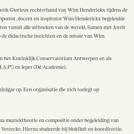
rik Glorieux rechterhand van Wim Henderickx tijdens de
ist, docent en inspirator Wim Henderickx begeleidde
en vanuit alle uithoeken van de wereld. Samen met Jorrit
o de didactische inzichten en de missie van Wim
an het Koninklijk Conservatorium Antwerpen en als
.A.P!) en Ieper (Dé Academie).
yāgar op. Een organisatie die zich toelegt op
ma muziektheorie en compositie onder begeleiding van
ereecke. Hierna studeerde hij blokfluit en koordirectie.