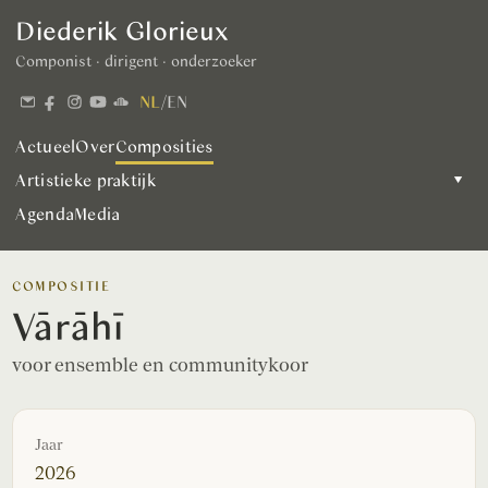
Diederik Glorieux
Componist · dirigent · onderzoeker
NL
/
EN
Actueel
Over
Composities
Artistieke praktijk
▾
Agenda
Media
COMPOSITIE
Vārāhī
voor ensemble en communitykoor
Jaar
2026