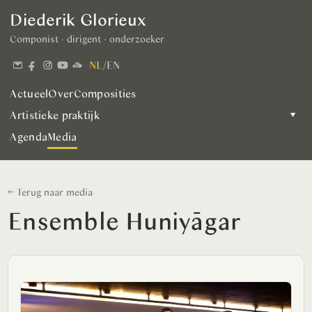
Diederik Glorieux
Componist · dirigent · onderzoeker
NL
/
EN
Actueel
Over
Composities
Artistieke praktijk
▾
Agenda
Media
← Terug naar media
Ensemble Huniyāgar