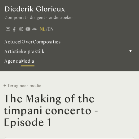
Diederik Glorieux
Componist · dirigent · onderzoeker
NL
/
EN
Actueel
Over
Composities
Artistieke praktijk
▾
Agenda
Media
← Terug naar media
The Making of the
timpani concerto -
Episode 1