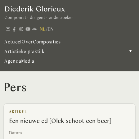
Diederik Glorieux
Componist · dirigent · onderzoeker
NL
/
EN
Actueel
Over
Composities
Artistieke praktijk
▾
Agenda
Media
Pers
ARTIKEL
Een nieuwe cd [Olek schoot een beer]
Datum