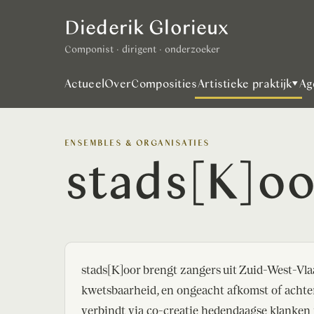
Diederik Glorieux
Componist · dirigent · onderzoeker
Actueel
Over
Composities
Artistieke praktijk
▾
Ag
ENSEMBLES & ORGANISATIES
stads[K]oo
stads[K]oor brengt zangers uit Zuid-West-Vla
kwetsbaarheid, en ongeacht afkomst of achte
verbindt via co-creatie hedendaagse klanken 