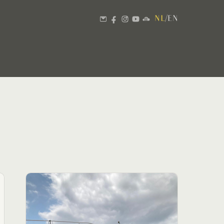
NL
/
EN