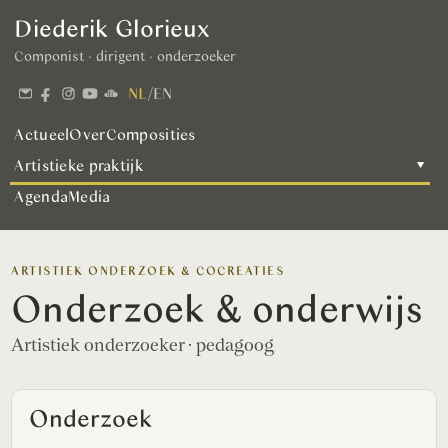
Diederik Glorieux
Componist · dirigent · onderzoeker
NL
/
EN
Actueel
Over
Composities
Artistieke praktijk
▾
Agenda
Media
ARTISTIEK ONDERZOEK & COCREATIES
Onderzoek & onderwijs
Artistiek onderzoeker · pedagoog
Onderzoek