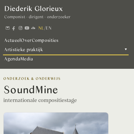
Diederik Glorieux
Componist · dirigent · onderzoeker
NL
/
EN
Actueel
Over
Composities
Artistieke praktijk
▾
Agenda
Media
ONDERZOEK & ONDERWIJS
SoundMine
internationale compositiestage