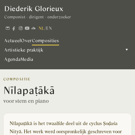
Diederik Glorieux
Componist · dirigent · onderzoeker
NL
/
EN
Actueel
Over
Composities
Artistieke praktijk
▾
Agenda
Media
COMPOSITIE
Nīlapaṭākā
voor stem en piano
Nīlapaṭākā is het twaalfde deel uit de cyclus Ṣoḍaśa
Nityā. Het werk werd oorspronkelijk geschreven voor